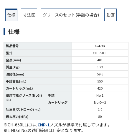
仕様
寸法図
グリースのセット(手詰の場合)
動画
仕様
製品番号
854787
型式
CH-650LL
全長(mm)
401
質量(kg)
1.22
油筒径(mm)
59.6
手詰容量(mL)
550
カートリッジ(mL)
420
使用可能グリース(NLGI)
手詰
No.1
※1
カートリッジ
No.0～2
吐出量/ストローク(mL)
1.0
最大圧力(MPa)
80
※CH-650LLには、
CNP-1
ノズルが標準で付属しています。
※1 NLGI No.の適用範囲は目安となります。