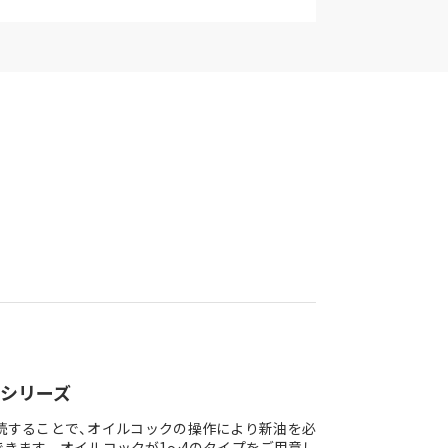
Pシリーズ
続することで、オイルコックの操作により新油を必
きます。 オイルコックが1〜4のタイプをご用意し