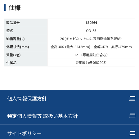
仕様
製品番号
880264
型式
OD-55
油槽容量(L)
20 (キャビネット内に専用廃油缶を収納）
外観寸法(mm)
全高：802 (最大：1615mm) 全幅：479 奥行：479mm
質量(kg)
12 (専用廃油缶含む）
付属品
専用廃油缶（682905）
個人情報保護方針
特定個人情報等 取扱い基本方針
サイトポリシー