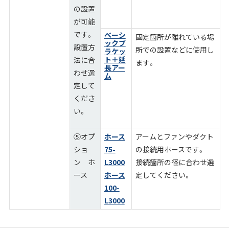
の設置
が可能
です。
ベーシ
固定箇所が離れている場
ックブ
設置方
所での設置などに使用し
ラケッ
ト＋延
法に合
ます。
長アー
わせ選
ム
定して
くださ
い。
⑤オプ
ホース
アームとファンやダクト
ショ
75-
の接続用ホースです。
ン ホ
L3000
接続箇所の径に合わせ選
ース
ホース
定してください。
100-
L3000