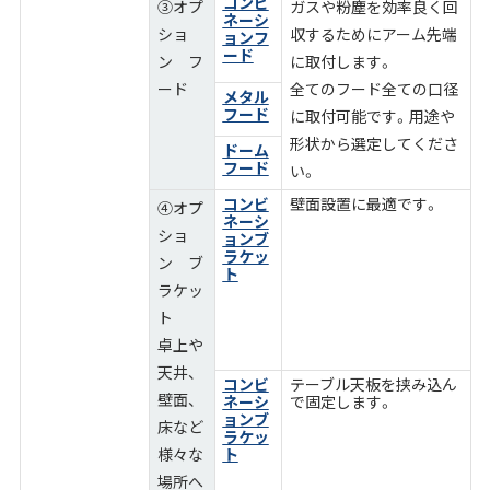
コンビ
③オプ
ガスや粉塵を効率良く回
ネーシ
ショ
収するためにアーム先端
ョンフ
ード
ン フ
に取付します。
ード
全てのフード全ての口径
メタル
フード
に取付可能です。用途や
形状から選定してくださ
ドーム
フード
い。
コンビ
壁面設置に最適です。
④オプ
ネーシ
ショ
ョンブ
ラケッ
ン ブ
ト
ラケッ
ト
卓上や
天井、
コンビ
テーブル天板を挟み込ん
壁面、
ネーシ
で固定します。
ョンブ
床など
ラケッ
様々な
ト
場所へ