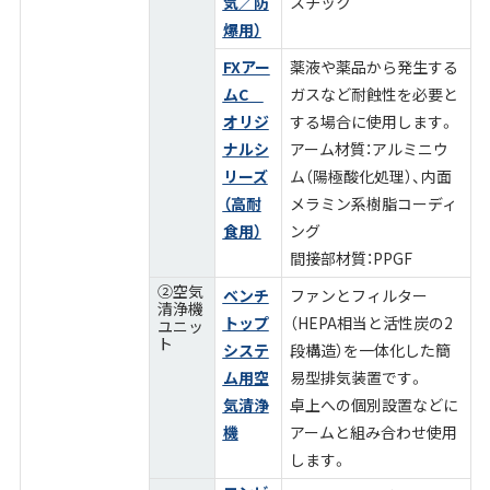
気／防
スチック
爆用）
FXアー
薬液や薬品から発生する
ムC
ガスなど耐蝕性を必要と
オリジ
する場合に使用します。
ナルシ
アーム材質：アルミニウ
リーズ
ム（陽極酸化処理）、内面
（高耐
メラミン系樹脂コーディ
食用）
ング
間接部材質：PPGF
②空気
ベンチ
ファンとフィルター
清浄機
トップ
（HEPA相当と活性炭の2
ユニッ
ト
システ
段構造）を一体化した簡
ム用
空
易型排気装置です。
気清浄
卓上への個別設置などに
機
アームと組み合わせ使用
します。