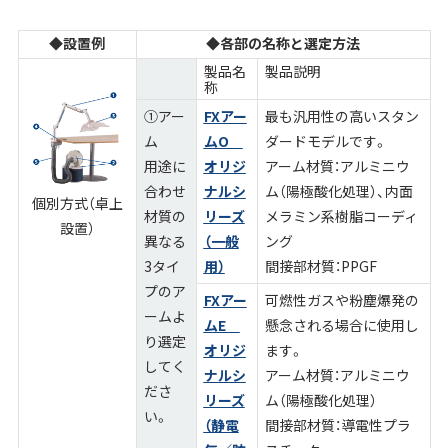
◆設置例
◆各部の名称と選定方法
製品名
製品説明
称
①アー
FXアー
最も汎用性の高いスタン
ム
ムO
ダードモデルです。
用途に
オリジ
アーム材質：アルミニウ
合わせ
ナルシ
ム（陽極酸化処理）、内面
個別方式（卓上
材質の
リーズ
メラミン系樹脂コーディ
設置）
異なる
（一般
ング
3タイ
用）
間接部材質：PPGF
プのア
FXアー
可燃性ガスや粉塵爆発の
ームよ
ムE
懸念される場合に使用し
り選定
オリジ
ます。
してく
ナルシ
アーム材質：アルミニウ
ださ
リーズ
ム（陽極酸化処理）
い。
（静電
間接部材質：導電性プラ