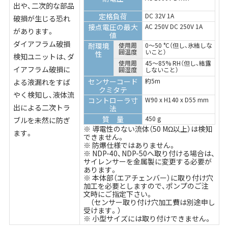
出や、二次的な部品
定格負荷
DC 32V 1A
破損が生じる恐れ
接点電圧の最大
AC 250V DC 250V 1A
があります。
値
ダイアフラム破損
耐環境
使用周
0～50 °C（但し、氷結しな
囲温度
いこと）
性
検知ユニットは、ダ
使用周
45～85% RH（但し、結露
イアフラム破損に
囲湿度
しないこと）
センサーコード
約5m
よる液漏れをすば
クミタテ
やく検知し、液体流
コントローラ寸
W90 x H140 x D55 mm
出による二次トラ
法
質 量
450 g
ブルを未然に防ぎ
※ 導電性のない流体（50 MΩ以上）は検知
ます。
できません。
※ 防爆仕様ではありません。
※ NDP-40、NDP-50へ取り付ける場合は、
サイレンサーを金属製に変更する必要が
あります。
※ 本体部（エアチェンバー）に取り付け穴
加工を必要としますので、ポンプのご注
文時にご指定下さい。
（センサー取り付け穴加工費は別途申し
受けます。）
※ 小型サイズには取り付けできません。