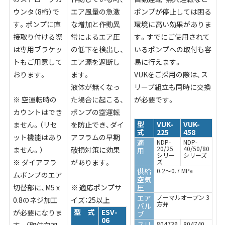
ウンタ（8桁）で
エア風量の急激
ポンプが停止しては困る
す。ポンプに直
な増加と作動異
環境に高い効果がありま
接取り付ける際
常によるエア圧
す。すでにご使用されて
は専用ブラケッ
の低下を検出し、
いるポンプへの取付も容
トもご用意して
エア源を遮断し
易に行えます。
おります。
ます。
VUKをご採用の際は、ス
液体が無くなっ
リーブ組立も同時に交換
※ 空運転時の
た場合に起こる、
が必要です。
カウントはでき
ポンプの空運転
型
VUK-
VUK-
ません。（リセ
を防止でき、ダイ
式
225
458
ット機能はあり
アフラムの早期
適
NDP-
NDP-
20/25
40/50/80
ません。）
破損対策に効果
用
シリー
シリーズ
※ ダイアフラ
があります。
ズ
供給
0.2～0.7 MPa
ムポンプのエア
空気
切替部に、M5 x
※ 適応ポンプサ
圧
エア
ノーマルオープン 3
0.8のネジ加工
イズ：25以上
方弁
バル
型 式
ESV-
が必要になりま
ブ
06
スリ
804739
804740