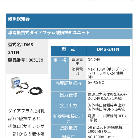
破損検知器
導電抵抗式ダイアフラム破損検知ユニット
型式名：
DMS-
型 式
DMS-24TN
24TN
製品番号： 805139
定 格
電源電
DC 24V
圧
消費電
Max. 19 W （ポンプコン
力
トローラMFC-24 使用
時）
感度調整抵抗
0～50 MΩ
出力仕様
電源出力液体検出時OFF
DC 24V 0.5A x 1系統
接点出力
液体検出警報接点出力:
液体検出時ON x 1系統
ダイアフラム（消耗
断線警報接点出
電源コード断線時OFF x
品）が破損すると、
1系統
力
排気口（サイレンサ
接触抵抗
50 mΩ以下 絶縁抵抗:
1000 MΩ 以上
ー部）からの液体噴
耐電圧
AC 1000V 1 min