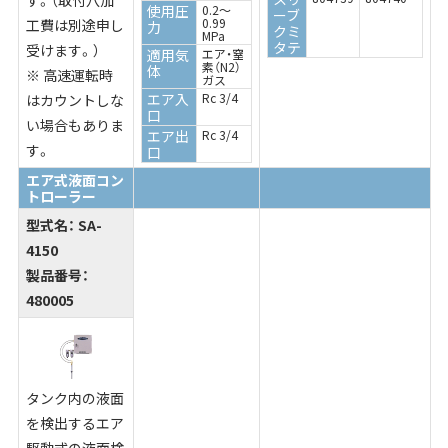
す。（取付穴加
使用圧
0.2～
ーブ
0.99
工費は別途申し
力
クミ
MPa
タテ
受けます。）
適用気
エア・窒
素（N2）
体
※ 高速運転時
ガス
エア入
Rc 3/4
はカウントしな
口
い場合もありま
エア出
Rc 3/4
す。
口
エア式液面コン
トローラー
型式名：
SA-
4150
製品番号：
480005
タンク内の液面
を検出するエア