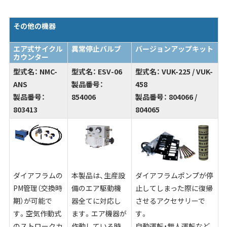
その他の機器
エア式サイクル
異常停止バルブ
バージョンアップキット
カウンター
型式名： NMC-
型式名： ESV-06
型式名：
VUK-225 /
VUK-
ANS
製品番号：
458
製品番号：
854006
製品番号：
804066 /
803413
804065
ダイアフラムの
本製品は、生産設
ダイアフラムポンプが停
PM管理（交換時
備のエア駆動機
止してしまった際に復帰
期）が可能で
器全てに対応し
させるアクセサリーで
す。空気作動式
ます。エア機器が
す。
のストロークカ
作動している時、
自動運転・無人運転など