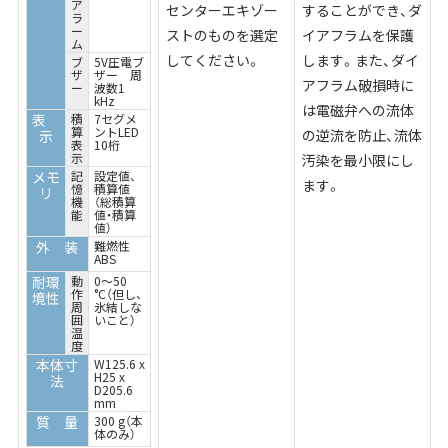
ア
センターエキゾー
することができ、ダ
ラ
ー
ストのものを選定
イアフラムを保護
ム
してください。
します。また、ダイ
ブ
5V圧電ブ
ザ
ザー 周
アフラム破損時に
ー
波数1
kHz
は電磁弁への流体
表
積
7セグメ
算
ントLED
の逆流を防止、流体
示
表
10桁
示
汚染を最小限にし
メモ
記
設定値、
ます。
憶
積算値
リ
機
（総積算
能
値・積算
値）
外 装
難燃性
ABS
耐環
動
0～50
作
°C（但し、
境性
周
氷結しな
囲
いこと）
温
度
本体寸
W125.6 x
H25 x
法
D205.6
mm
質 量
300 g（本
体のみ）