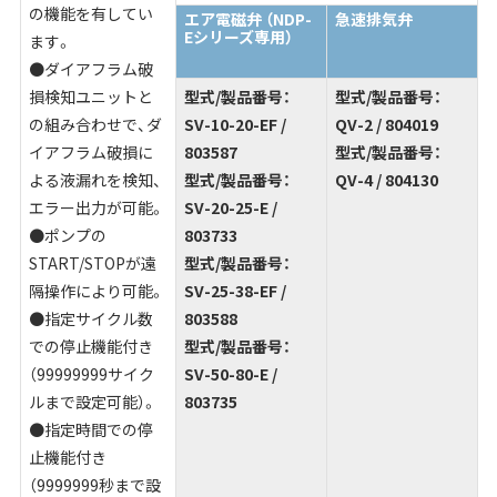
の機能を有してい
エア電磁弁
（NDP-
急速排気弁
Eシリーズ専用）
ます。
●ダイアフラム破
損検知ユニットと
型式/製品番号：
型式/製品番号：
の組み合わせで、ダ
SV-10-20-EF /
QV-2 / 804019
イアフラム破損に
803587
型式/製品番号：
よる液漏れを検知、
型式/製品番号：
QV-4 / 804130
エラー出力が可能。
SV-20-25-E /
●ポンプの
803733
START/STOPが遠
型式/製品番号：
隔操作により可能。
SV-25-38-EF /
●指定サイクル数
803588
での停止機能付き
型式/製品番号：
（99999999サイク
SV-50-80-E /
ルまで設定可能）。
803735
●指定時間での停
止機能付き
（9999999秒まで設