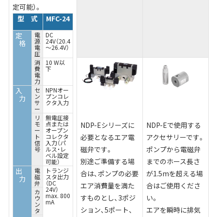
定可能）。
型 式
MFC-24
定
電
DC
源
24V（20.4
格
電
～26.4V）
圧
消
10 W以
費
下
電
力
入
セ
NPNオー
ン
プンコレ
力
サ
クタ入力
ー
リ
無電圧接
モ
点または
NDP-Eシリーズに
NDP-Eで使用する
ー
オープン
ト
コレクタ
必要となるエア電
アクセサリーです。
信
入力（パ
磁弁です。
ポンプから電磁弁
号
ルス・レ
ベル設定
別途ご準備する場
までのホース長さ
可能）
出
電
トランジ
合は、ポンプの必要
が1.5mを超える場
磁
スタ出力
力
弁
（DC
エア消費量を満た
合はご使用くださ
24V）
カ
max. 800
すものとし、3ポジ
い。
ウ
mA
ン
ション、5ポート、
エアを瞬時に排気
タ