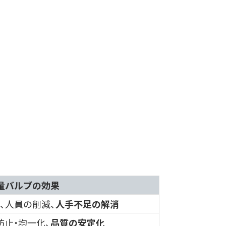
量バルブの効果
、人員の削減、
人手不足の解消
止・均一化、
品質の安定化