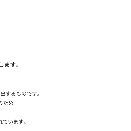
します。
吐出するもの
です。
のため
れています。