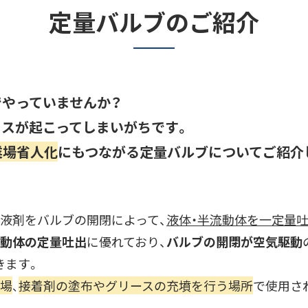
定量バルブのご紹介
やっていませんか？
スが起こってしまいがちです。
業場省人化
にもつながる定量バルブについてご紹介
液剤をバルブの開閉によって、
液体・半流動体を一定量
動体の定量吐出
に優れており、
バルブの開閉が空気駆動
きます。
場
接着剤の塗布やグリースの充墳を
行う場所
で使用さ
、