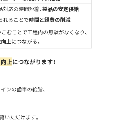
品対応の時間短縮、
製品の安定供給
られることで
時間と経費の削減
みこむことで工程内の無駄がなくなり、
性向上
につながる。
の向上
につながります！
インの歯車の給脂、
。
覧いただけます。