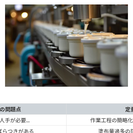
の問題点
定
手が必要...
作業工程の簡略化
ばらつきがある
塗布量過多の防